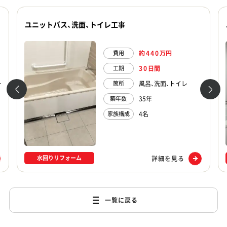
ユニットバス、洗面、トイレ工事
約
440
万円
費用
30
日間
工期
・トイレ
風呂、洗面、トイレ
箇所
35年
築年数
4名
家族構成
水回りリフォーム
詳細を見る
一覧に戻る