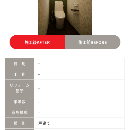
施工後
AFTER
施工前
BEFORE
-
費 用
-
工 期
リフォーム
-
箇所
築年数
-
家族構成
-
種 別
戸建て