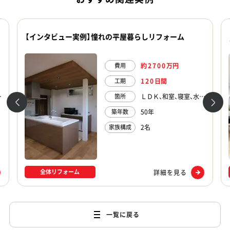
【インタビュー実例】憧れの平屋暮らしリフォーム
約
2700
万円
費用
120
日間
工期
クスルークローゼット
ＬＤＫ、和室、寝室、水廻り
箇所
50年
築年数
2名
家族構成
全体リフォーム
詳細を見る
一覧に戻る