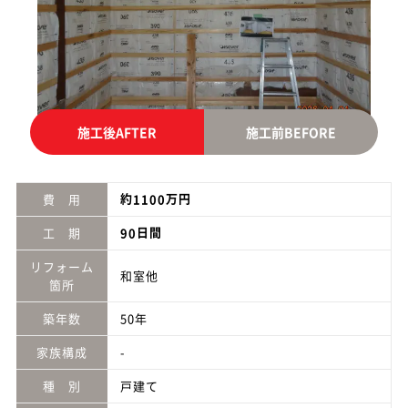
施工後
AFTER
施工前
BEFORE
約
万円
費 用
1100
日間
工 期
90
リフォーム
和室他
箇所
築年数
50年
家族構成
-
種 別
戸建て