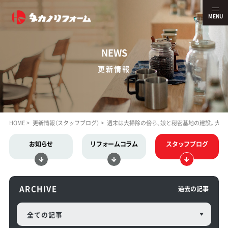
MENU
N
EWS
更新情報
HOME
更新情報（スタッフブログ）
週末は大掃除の傍ら、娘と秘密基地の建設。大人
お知らせ
リフォームコラム
スタッフブログ
ARCHIVE
過去の記事